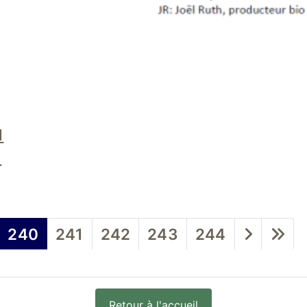
1
1
240
241
242
243
244
Retour à l'accueil